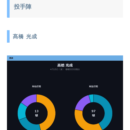
投手陣
髙橋 光成