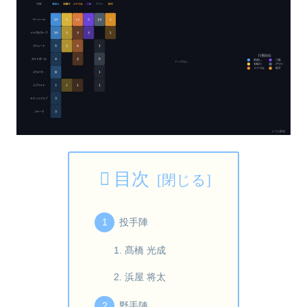
目次
投手陣
髙橋 光成
浜屋 将太
野手陣