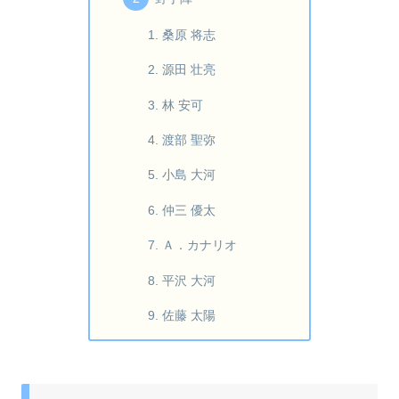
桑原 将志
源田 壮亮
林 安可
渡部 聖弥
小島 大河
仲三 優太
Ａ．カナリオ
平沢 大河
佐藤 太陽