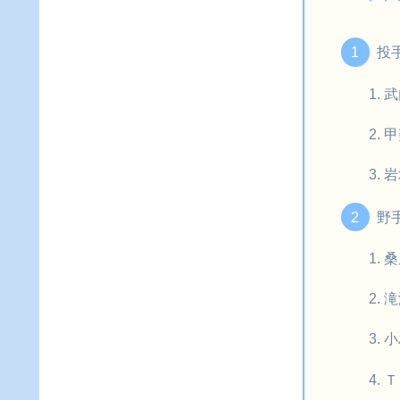
投
武
甲
岩
野
桑
滝
小
Ｔ