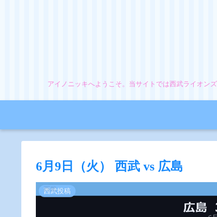
アイノニッキへようこそ。当サイトでは西武ライオンズ
6月9日（火） 西武 vs 広島
西武投稿