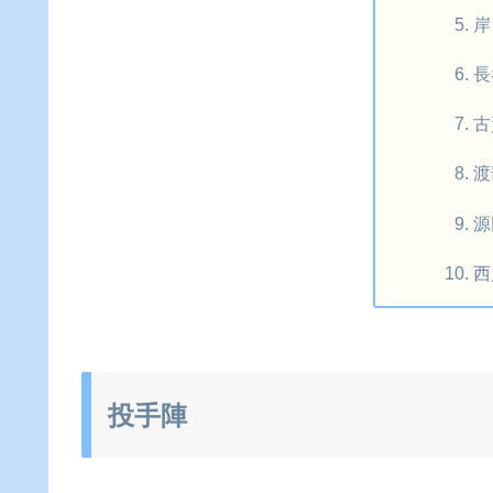
岸
長
古
渡
源
西
投手陣