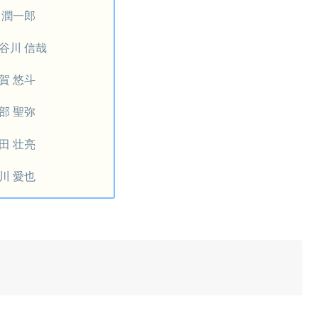
 潤一郎
谷川 信哉
賀 悠斗
部 聖弥
田 壮亮
川 愛也