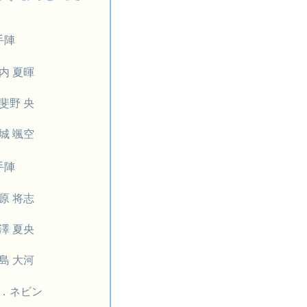
手陣
内 夏暉
斐野 央
城 颯空
手陣
原 将志
澤 夏央
島 大河
．ネビン