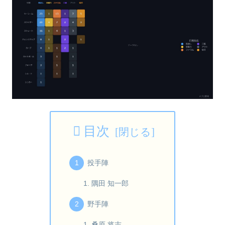
目次
投手陣
隅田 知一郎
野手陣
桑原 将志