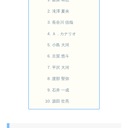
滝澤 夏央
長谷川 信哉
Ａ．カナリオ
小島 大河
古賀 悠斗
平沢 大河
渡部 聖弥
石井 一成
源田 壮亮