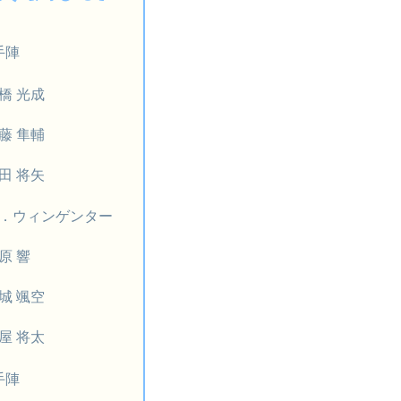
手陣
橋 光成
藤 隼輔
田 将矢
．ウィンゲンター
原 響
城 颯空
屋 将太
手陣