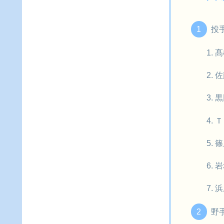
投
髙
佐
黒
Ｔ
篠
岩
浜
野