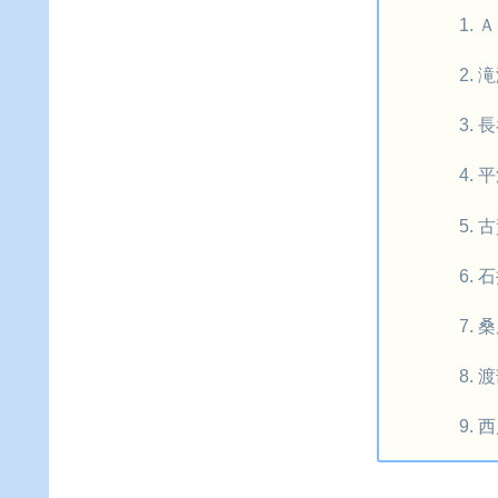
Ａ
滝
長
平
古
石
桑
渡
西