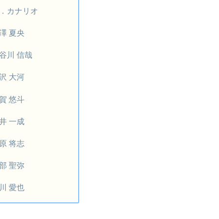
．カナリオ
澤 夏央
谷川 信哉
沢 大河
賀 悠斗
井 一成
原 将志
部 聖弥
川 愛也