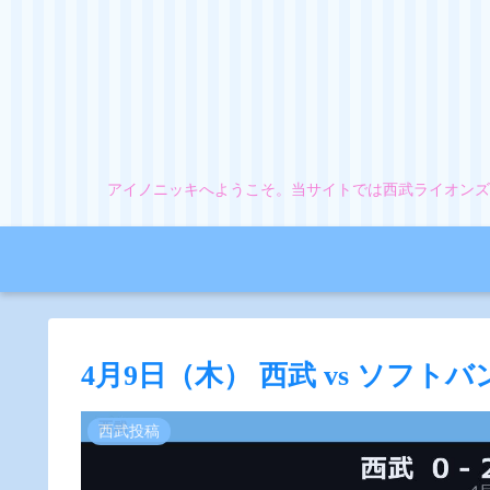
アイノニッキへようこそ。当サイトでは西武ライオンズ
4月9日（木） 西武 vs ソフトバ
西武投稿