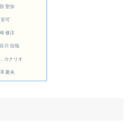
部 聖弥
 安可
崎 修汰
谷川 信哉
．カナリオ
澤 夏央