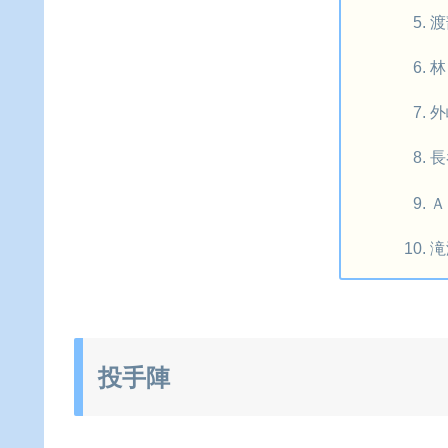
渡
林
外
長
Ａ
滝
投手陣