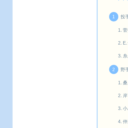
投
菅
E
糸
野
桑
岸
小
仲