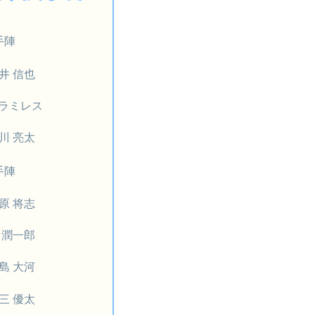
手陣
井 信也
.ラミレス
川 亮太
手陣
原 将志
 潤一郎
島 大河
三 優太