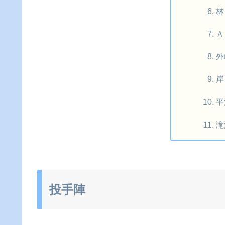
林
Ａ
外
岸
平
滝
投手陣