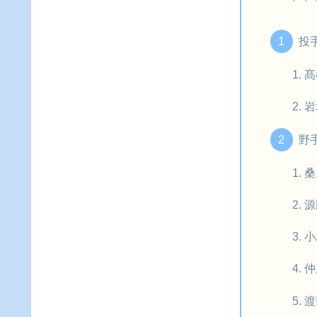
投
髙
岩
野
桑
源
小
仲
渡