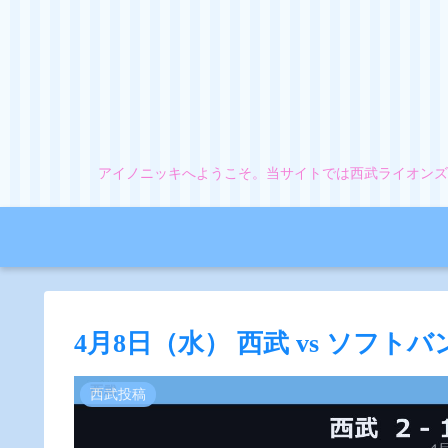
アイノニッキへようこそ。当サイトでは西武ライオンズ
4月8日（水） 西武 vs ソフトバ
西武投稿