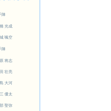
手陣
橋 光成
城 颯空
手陣
原 将志
田 壮亮
島 大河
三 優太
部 聖弥