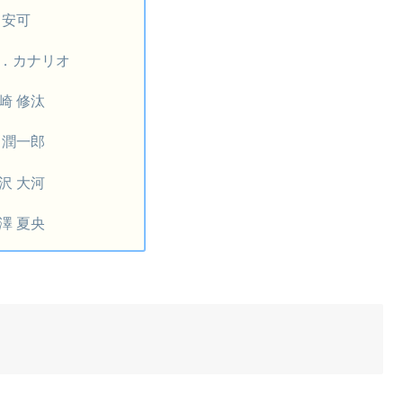
 安可
．カナリオ
崎 修汰
 潤一郎
沢 大河
澤 夏央