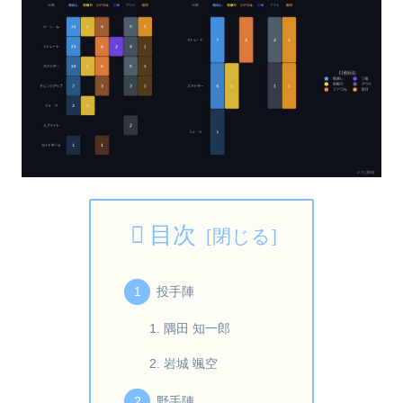
目次
投手陣
隅田 知一郎
岩城 颯空
野手陣