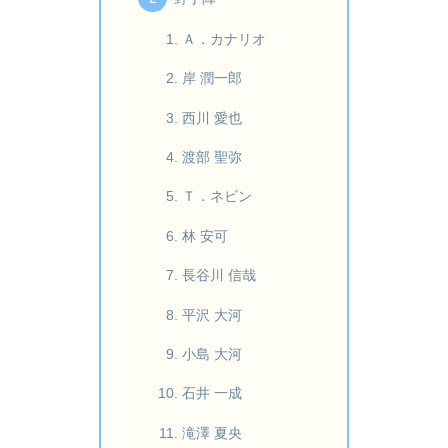
Ａ．カナリオ
岸 潤一郎
西川 愛也
渡部 聖弥
Ｔ．ネビン
林 安可
長谷川 信哉
平沢 大河
小島 大河
石井 一成
滝澤 夏央