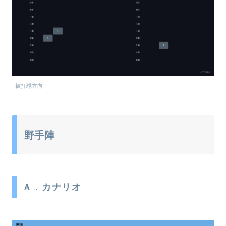
被打球方向
野手陣
Ａ．カナリオ